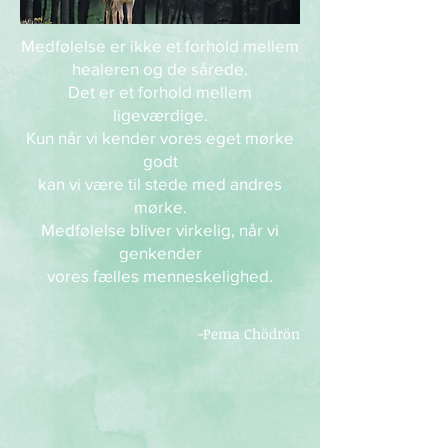
Medfølelse er ikke et forhold mellem
healeren og de sårede.
Det er et forhold mellem
ligeværdige.
Kun når vi kender vores eget mørke
godt
kan vi være til stede med andres
mørke.
Medfølelse bliver virkelig, når vi
genkender
vores fælles menneskelighed.
-Pema Chödrön