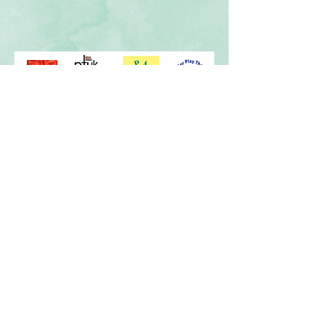
Spil! Spil! Spil!
©
2014-2022
Ansvarsfraskrivelse:
Eksterne links ar
e leveres som en bekvemmelighed
og kun til informationsformål; de udgør ikke en
Spil! Spil!
påtegning eller en godkendelse af
Spil!
af nogen af virksomhedens eller
organisationens eller individets produkter, tjenester
Spil! Spil! Spil!
eller meninger.
påtager sig intet
ansvar for nøjagtigheden, lovligheden eller indholdet
af det eksterne websted eller for efterfølgende links.
Kontakt det eksterne websted for at få svar på