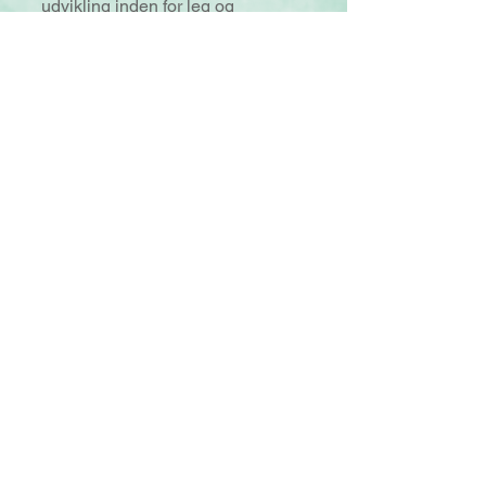
udvikling inden for leg og
kreativ kunstterapi.
Rose Marie overholder
den etiske ramme for
legeterapi og børneleg og
professionel
adfærdsprocedure og
politikken for ligestilling
og mangfoldighed
skitseret af PTI.​
Terapeutens
Tro og praksis
Rose Marie tror på alle menneskers
hellighed og deres iboende ret til
ubetinget positiv respekt. Hun mener,
at i et miljø af ægtehed og empati kan