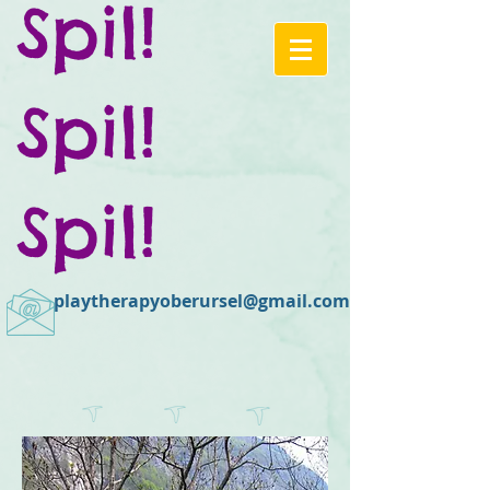
Spil!
Spil!
Spil!
playtherapyoberursel@gmail.com