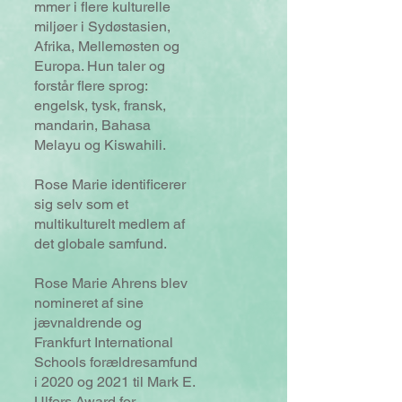
mmer i flere kulturelle
miljøer i Sydøstasien,
Afrika, Mellemøsten og
Europa. Hun taler og
forstår flere sprog:
engelsk, tysk, fransk,
mandarin, Bahasa
Melayu og Kiswahili.
Rose Marie identificerer
sig selv som et
multikulturelt medlem af
det globale samfund.
Rose Marie Ahrens blev
nomineret af sine
jævnaldrende og
Frankfurt International
Schools forældresamfund
i 2020 og 2021 til Mark E.
Ulfers Award for