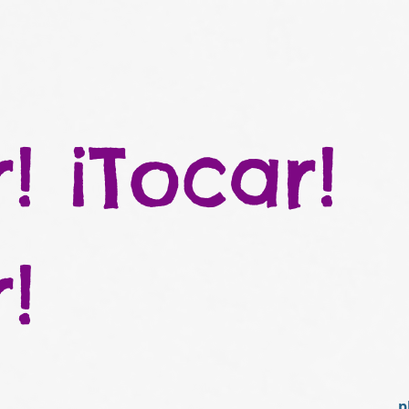
! ¡Tocar!
!
p