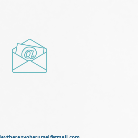
laytherapyoberursel@gmail.com