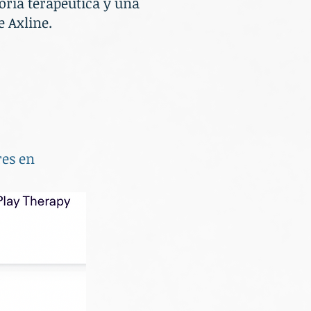
oria terapéutica y una
e Axline.
tres en