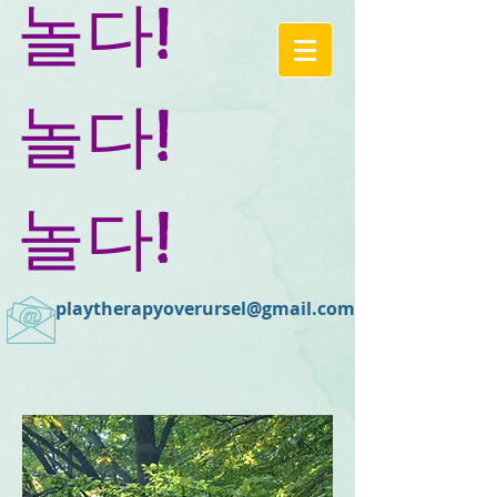
놀다!
놀다!
놀다!
playtherapyoverursel@gmail.com