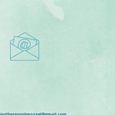
laytherapyoberursel@gmail.com