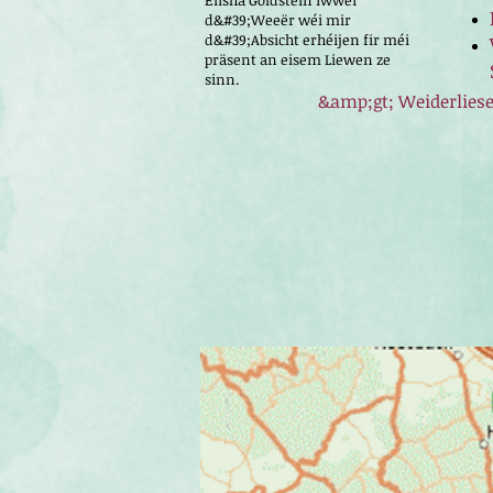
Elisha Goldstein iwwer
d&#39;Weeër wéi mir
d&#39;Absicht erhéijen fir méi
präsent an eisem Liewen ze
sinn.
&amp;gt; Weiderlies