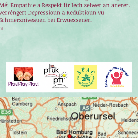
Méi Empathie a Respekt fir Iech selwer an anerer.
Verréngert Depressioun a Reduktioun vu
Schmerzniveauen bei Erwuessener.
en