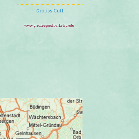
Grouss Gutt
www.greatergood.berkeley.edu