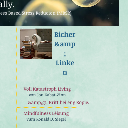
lly.
ess Based Stress Reduc1on (MBSR)
Bicher
&amp
;
Linke
n
Voll Katastroph Living
von Jon Kabat-Zinn
&amp;gt; Kritt hei eng Kopie.
Mindfulness Léisung
vum Ronald D. Siegel