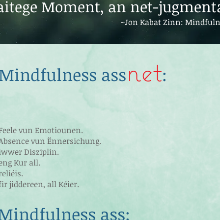
itege Moment, an net-jugmenta
~Jon Kabat Zinn: Mindfuln
net
Mindfulness ass
:
Feele vun Emotiounen.
Absence vun Ënnersichung.
iwwer Disziplin.
eng Kur all.
reliéis.
fir jiddereen, all Kéier.
Mindfulness ass
: