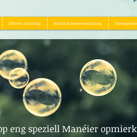
Elteren Coaching
Klinesch Iwwerwaachung
Therapeute
op eng speziell Manéier opmier