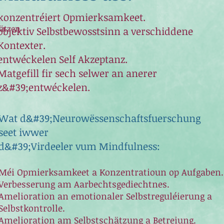
konzentréiert Opmierksamkeet.
wätzen
objektiv Selbstbewosstsinn a verschiddene
Kontexter.
entwéckelen Self Akzeptanz.
Matgefill fir sech selwer an anerer
z&#39;entwéckelen.
Wat d&#39;Neurowëssenschaftsfuerschung
seet iwwer
d&#39;Virdeeler vum Mindfulness:
Méi Opmierksamkeet a Konzentratioun op Aufgaben.
Verbesserung am Aarbechtsgediechtnes.
Amelioration an emotionaler Selbstreguléierung a
Selbstkontrolle.
Amelioration am Selbstschätzung a Betreiung.