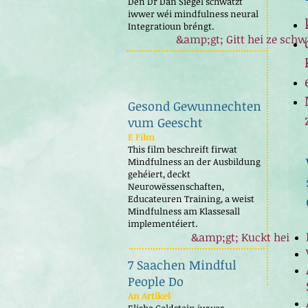
Den Dr Dan Siegel schwätzt
iwwer wéi mindfulness neural
Integratioun bréngt.
&amp;gt; Gitt hei ze sch
Gesond Gewunnechten
vum Geescht
E Film
This film beschreift firwat
Mindfulness an der Ausbildung
gehéiert, deckt
Neurowëssenschaften,
Educateuren Training, a weist
Mindfulness am Klassesall
implementéiert.
&amp;gt; Kuckt hei
7 Saachen Mindful
People Do
An Artikel