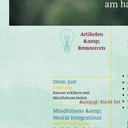
am ha
Artikelen
&amp;
Ressourcen
Otem just
E Videoclip
Kanner erklären wat
Mindfulness bedeit.
&amp;gt; Kuckt hei
Mindfulness &amp;
Neural Integratioun
Eng TED Diskussioun