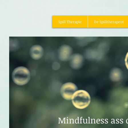
Spill Therapie
De Spilltherapeut
Mindfulness ass 