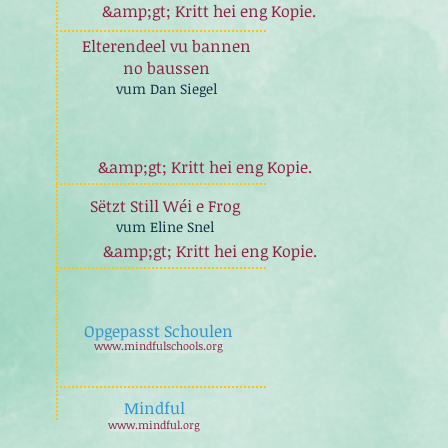
&amp;gt; Kritt hei eng Kopie.
Elterendeel vu bannen
no baussen
vum Dan Siegel
&amp;gt; Kritt hei eng Kopie.
Sëtzt Still Wéi e Frog
vum Eline Snel
&amp;gt; Kritt hei eng Kopie.
Opgepasst Schoulen
www.mindfulschools.org
Mindful
www.mindful.org