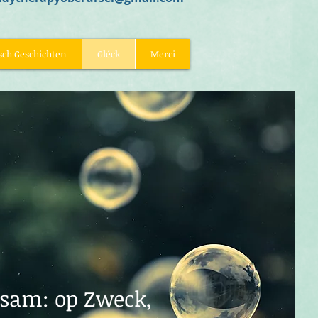
sch Geschichten
Gléck
Merci
ksam: op Zweck,