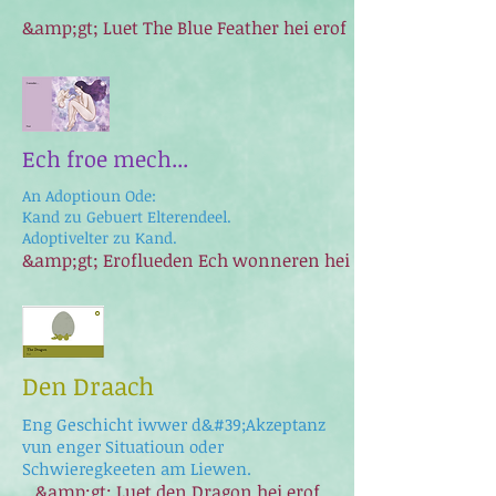
&amp;gt; Luet The Blue Feather hei erof
Ech froe mech...
An Adoptioun Ode:
Kand zu Gebuert Elterendeel.
Adoptivelter zu Kand.
&amp;gt; Eroflueden Ech wonneren hei
Den Draach
Eng Geschicht iwwer d&#39;Akzeptanz
vun enger Situatioun oder
Schwieregkeeten am Liewen.
&amp;gt; Luet den Dragon hei erof