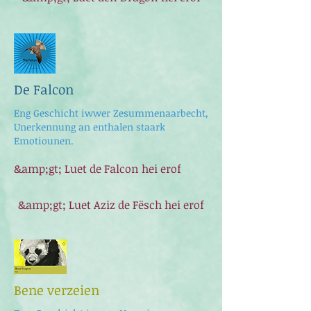
De Falcon
Eng Geschicht iwwer Zesummenaarbecht,
Unerkennung an enthalen staark
Emotiounen.
&amp;gt; Luet de Falcon hei erof
&amp;gt; Luet Aziz de Fësch hei erof
Bene verzeien