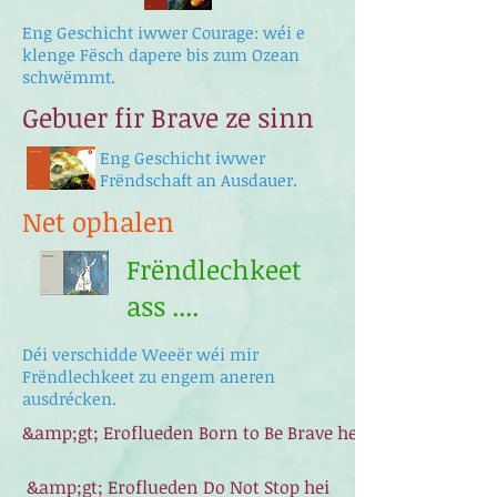
Eng Geschicht iwwer Courage: wéi e
klenge Fësch dapere bis zum Ozean
schwëmmt.
Gebuer fir Brave ze sinn
Eng Geschicht iwwer
Frëndschaft an Ausdauer.
Net ophalen
Frëndlechkeet
ass ....
Déi verschidde Weeër wéi mir
Frëndlechkeet zu engem aneren
ausdrécken.
&amp;gt; Eroflueden Born to Be Brave hei.
&amp;gt; Eroflueden Do Not Stop hei