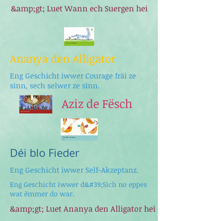
&amp;gt; Luet Wann ech Suergen hei
Ananya den Alligator
Eng Geschicht iwwer Courage fräi ze
sinn, sech selwer ze sinn.
Aziz de Fësch
Déi blo Fieder
Eng Geschicht iwwer Self-Akzeptanz.
Eng Geschicht iwwer d&#39;Sich no eppes
wat ëmmer do war.
&amp;gt; Luet Ananya den Alligator hei erof