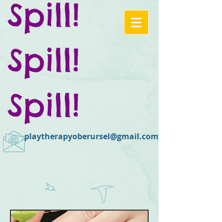
Spill!
Spill!
Spill!
playtherapyoberursel@gmail.com