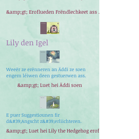
&amp;gt; Eroflueden Frëndlechkeet ass ... hei
Lily den Igel
Weeër ze erënneren an Äddi ze soen
engem léiwen deen gestuerwen ass.
&amp;gt; Luet hei Äddi soen
E puer Suggestiounen fir
d&#39;Angscht z&#39;erliichteren.
&amp;gt; Luet hei Lily the Hedgehog erof