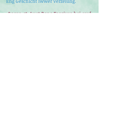
Eng Geschicht iwwer Verzeiung.
&amp;gt; Luet Bene Forgives hei erof
Falcon II
Dëst ass en Fortsetzung vum The Falcon.
Eng Geschicht iwwer Courage fir staark
Emotiounen ze konfrontéieren.
&amp;gt; Download The Falcon II hei.
E puer méi
therapeutesch
Geschichten