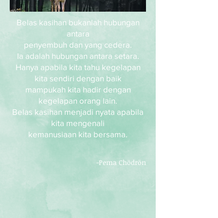
Belas kasihan bukanlah hubungan
antara
penyembuh dan yang cedera.
Ia adalah hubungan antara setara.
Hanya apabila kita tahu kegelapan
kita sendiri dengan baik
mampukah kita hadir dengan
kegelapan orang lain.
Belas kasihan menjadi nyata apabila
kita mengenali
kemanusiaan kita bersama.
-Pema Chödrön