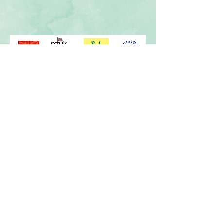
Main! Main! Main!
©
2014-2022
Penafian:
Pautan luar ar
e disediakan sebagai kemudahan dan
untuk tujuan maklumat sahaja; ia tidak membentuk
Main! Main!
pengesahan atau kelulusan oleh
Main!
mana-mana produk, perkhidmatan atau
pendapat perbadanan atau organisasi atau
Main! Main! Main!
individu.
tidak
bertanggungjawab ke atas ketepatan, kesahihan atau
kandungan tapak luar atau untuk pautan berikutnya.
Hubungi tapak luar untuk jawapan kepada soalan