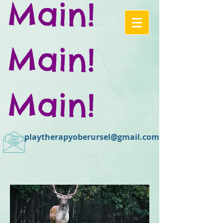
Main!
Main!
Main!
playtherapyoberursel@gmail.com