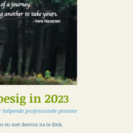
esig in 20
23
 helpende professionele persone
en en met deernis na te dink.