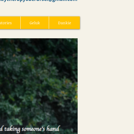
stories
Geluk
Dankie