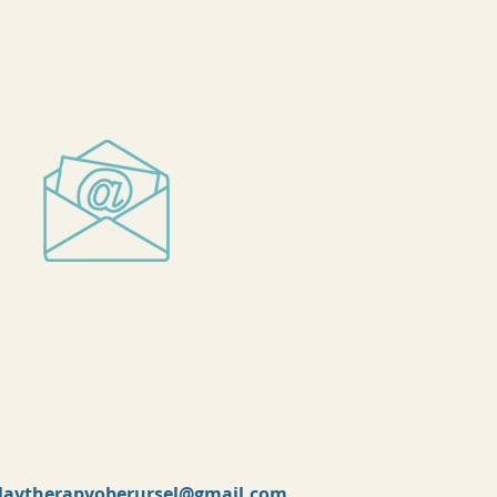
laytherapyoberursel@gmail.com