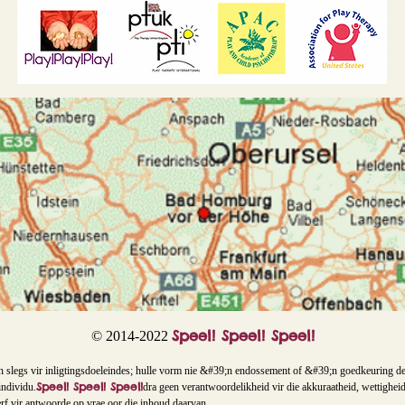
Speel! Speel! Speel!
© 2014-2022
n slegs vir inligtingsdoeleindes; hulle vorm nie &#39;n endossement of &#39;n goedkeuring d
Speel! Speel! Speel!
individu.
dra geen verantwoordelikheid vir die akkuraatheid, wettighei
f vir antwoorde op vrae oor die inhoud daarvan.