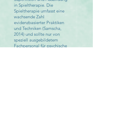
in Spieltherapie. Die
Spieltherapie umfasst eine
wachsende Zahl
evidenzbasierter Praktiken
und Techniken (
Samscha
,
2014) und sollte nur von
speziell ausgebildetem
Fachpersonal für psychische
Gesundheit verwendet
werden.
Wie funktioniert
Spieltherapie
Arbeit?
Ein emotional und
körperlich sicherer
es wird
eine Umgebung geschaffen,