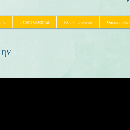
τής
Parent Coaching
Κλινική Εποπτεία
Θεραπευτικές Ι
την