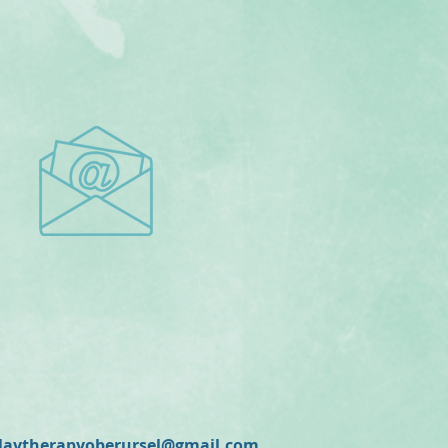
laytherapyoberursel@gmail.com