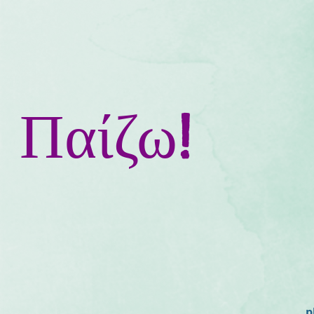
 Παίζω!
p