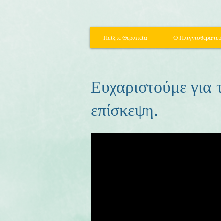
Παίξτε Θεραπεία
Ο Παιγνιοθεραπευ
Ευχαριστούμε για 
επίσκεψη.