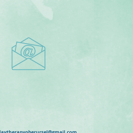
laytherapyoberursel@gmail.com