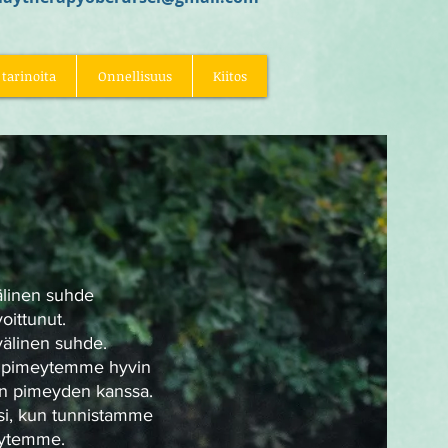
 tarinoita
Onnellisuus
Kiitos
älinen suhde
oittunut.
välinen suhde.
 pimeytemme hyvin
n pimeyden kanssa.
ksi, kun tunnistamme
yytemme.