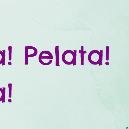
! Pelata!
a!
p