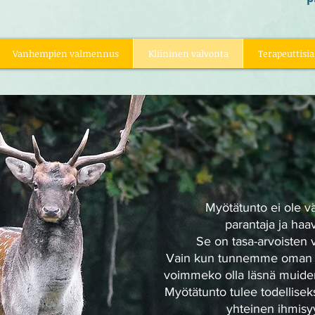
Vanhempien valmennus
Kliininen valvonta
Terapeuttisia
Myötätunto ei ole v
parantaja ja haav
Se on tasa-arvoisten 
Vain kun tunnemme oman
voimmeko olla läsnä muide
Myötätunto tulee todellise
yhteinen ihmis