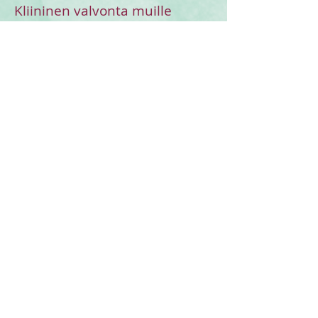
Kliininen valvonta muille
avustaville ammattilaisille
Rose Marie Ahrens tarjoaa myös
kliinisen valvonnan
Pätevät ja sertifioidut terapeutit,
jotka harjoittavat eri menetelmiä,
esim. käyttäytymisterapeutit, puhe-
ja kieliterapeutit, toimintaterapeutit.
Muut pätevät ja sertifioidut
avustavat ammattilaiset, kuten
opettajat, erityisopetuksen
koordinaattorit, opetusavustajat,
kouluohjaajat.
Hän tapaa valvojansa
kasvotusten
(jos asut paikallisesti) tai
verkossa
. Säännös noudattaa PTI:n
eettistä viitekehystä ja ohjattavan