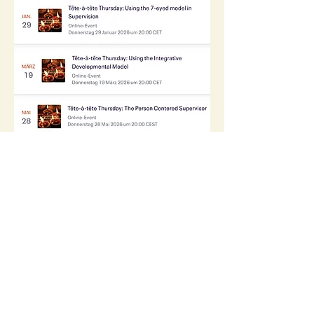
To join us in any or all of our
conversations, please register at:
इवेंटब्राइट