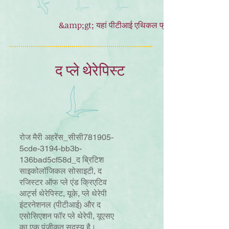
&amp;gt; यहां पीटीआई एथिकल फ्रेमवर्क एंड इक्वलिटी एंड 
द प्ले थेरेपिस्ट
रोज मैरी अहरेंस_सीसी781905-
5cde-3194-bb3b-
136bad5cf58d_
द ब्रिटिश
साइकोलॉजिकल सोसाइटी, द
रजिस्टर ऑफ प्ले एंड क्रिएटिव
आर्ट्स थेरेपिस्ट, यूके, प्ले थेरेपी
इंटरनेशनल (पीटीआई) और द
एसोसिएशन फॉर प्ले थेरेपी, यूएसए
का एक पंजीकृत सदस्य है।